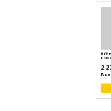
БУР 
Plus
2 2
В на