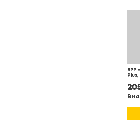
БУР 
Plus,
20
В на