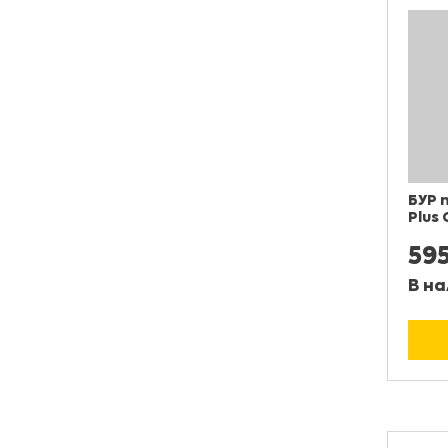
БУР 
Plus
59
В на