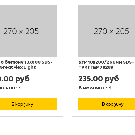
по бетону 10x600 SDS-
БУР 10х200/260мм SDS+
 GreatFlex Light
ТРИГГЕР 78289
0.00 руб
235.00 руб
личии:
3
В наличии:
3
В корзину
В корзину