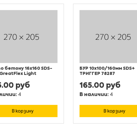
по бетону 16x160 SDS-
БУР 10х100/160мм SDS+
 GreatFlex Light
ТРИГГЕР 78287
5.00 руб
165.00 руб
личии:
4
В наличии:
4
В корзину
В корзину