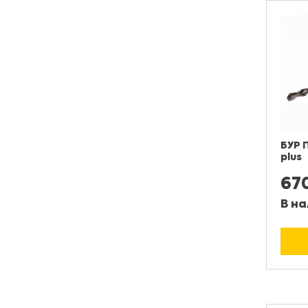
БУР 
plus
67
В на