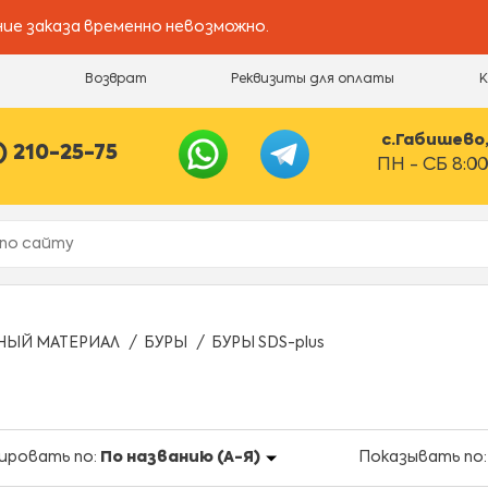
ие заказа временно невозможно.
и
Возврат
Реквизиты для оплаты
с.Габишево, 
) 210-25-75
ПН - СБ 8:00
НЫЙ МАТЕРИАЛ
БУРЫ
БУРЫ SDS-plus
ировать по:
По названию (А-Я)
Показывать по