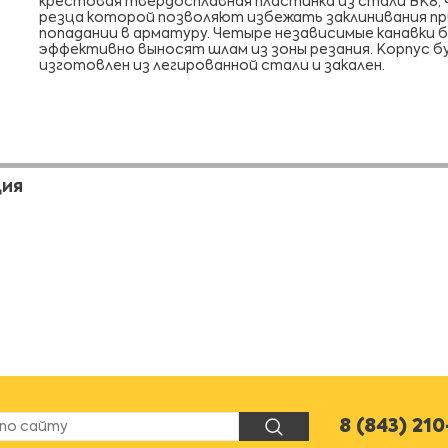
крестовая твердосплавная пластинка из стали ВК8,
резца которой позволяют избежать заклинивания пр
попадании в арматуру. Четыре независимые канавки 
эффективно выносят шлам из зоны резания. Корпус б
изготовлен из легированной стали и закален.
ЦИЯ
8 (843) 21