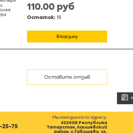
 четыре
110.00 руб
и
более
ура
Остаток:
18
В корзину
Оставить отзыв
Мы находимся по адресу:
422606 Республика
0-25-75
Татарстан, Лаишевский
район, с.Габишево, ул.