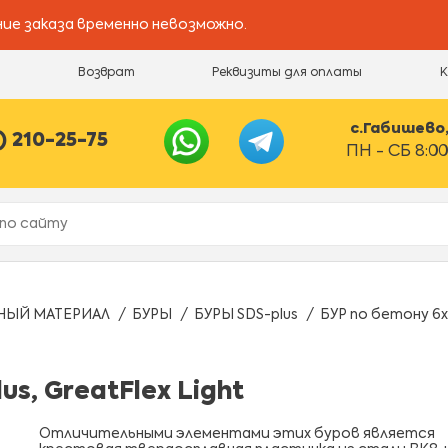
ие заказа временно невозможно.
и
Возврат
Реквизиты для оплаты
с.Габишево, 
) 210-25-75
ПН - СБ 8:00
НЫЙ МАТЕРИАЛ
БУРЫ
БУРЫ SDS-plus
БУР по бетону 6x1
us, GreatFlex Light
Отличительными элементами этих буров является