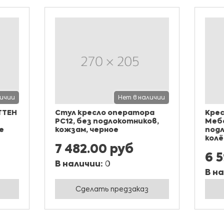
личии
Нет в наличии
ТТЕН
Стул кресло оператора
Крес
РС12, без подлокотников,
Мебе
е
кожзам, черное
подл
колё
7 482.00 руб
6 
В наличии:
0
В н
Сделать предзаказ