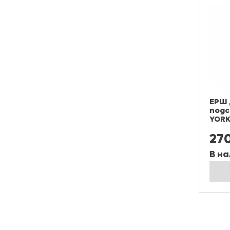
ЕРШ 
подс
YOR
27
В на