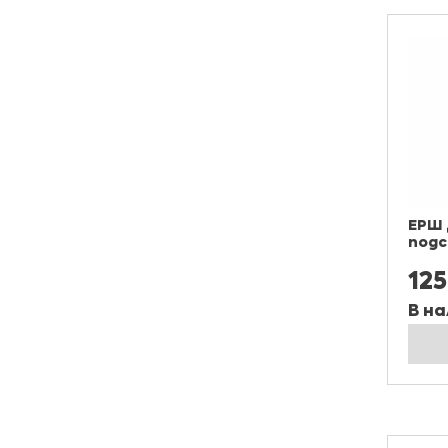
ЕРШ 
подс
125
В на