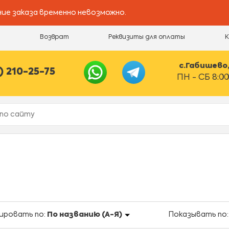
ие заказа временно невозможно.
и
Возврат
Реквизиты для оплаты
с.Габишево, 
) 210-25-75
ПН - СБ 8:00
ировать по:
По названию (А-Я)
Показывать по