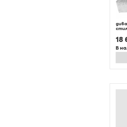
дива
сти
18 
В на