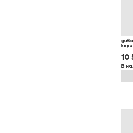
дива
кори
10
В на