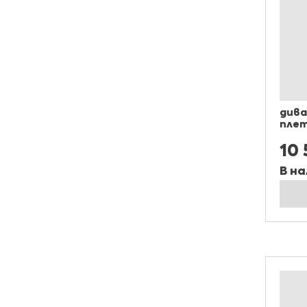
дива
плет
10
В на