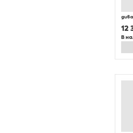
дива
12 
В на