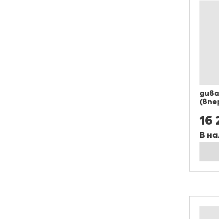
дива
(впе
16 
В на