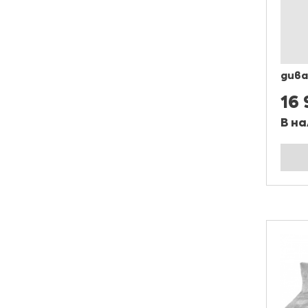
дива
16
В на