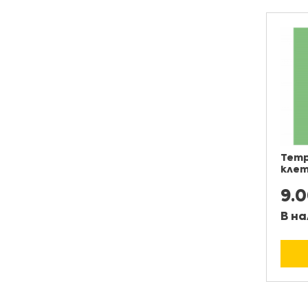
Тетр
клет
9.
В на