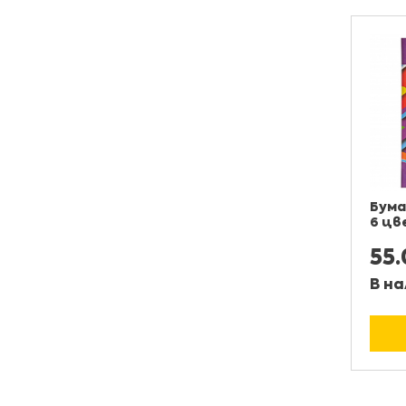
Бума
6 цв
55
В на