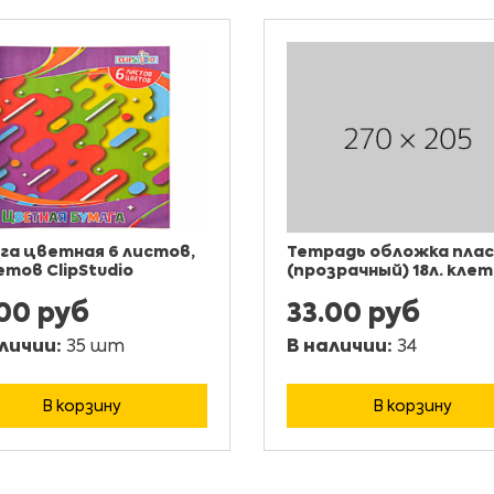
га цветная 6 листов,
Тетрадь обложка пла
етов ClipStudio
(прозрачный) 18л. клет
.00 руб
33.00 руб
личии:
35 шт
В наличии:
34
В корзину
В корзину