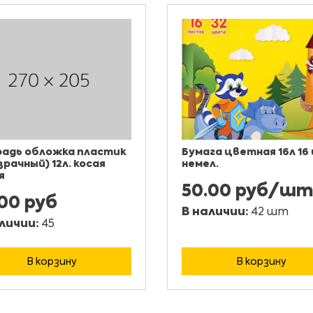
адь обложка пластик
Бумага цветная 16л 16 
зрачный) 12л. косая
немел.
я
50.00 руб/шт
.00 руб
В наличии:
42 шт
личии:
45
В корзину
В корзину