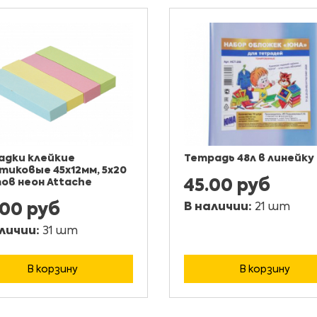
адки клейкие
Тетрадь 48л в линейку
тиковые 45x12мм, 5x20
ов неон Attache
45.00 руб
.00 руб
В наличии:
21 шт
личии:
31 шт
В корзину
В корзину