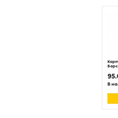
Карт
Барс
95
В на