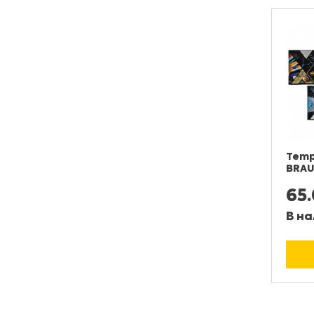
Тетр
BRA
65
В на