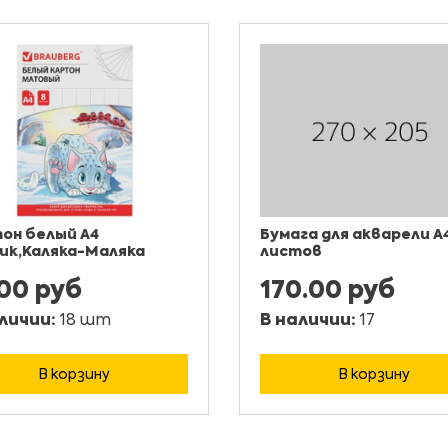
он белый А4
Бумага для акварели A4
ик,Каляка-Маляка
листов
.00 руб
170.00 руб
личии:
18 шт
В наличии:
17
В корзину
В корзину