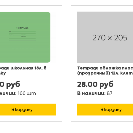
адь школьная 18л. в
Тетрадь обложка пла
ку
(прозрачный) 12л. клет
00 руб
28.00 руб
личии:
166 шт
В наличии:
87
В корзину
В корзину