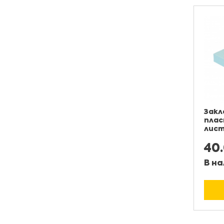
Закл
плас
лист
40
В на