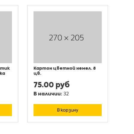
стик
Картон цветной немел. 8
ка
цв.
75.00 руб
В наличии:
32
В корзину