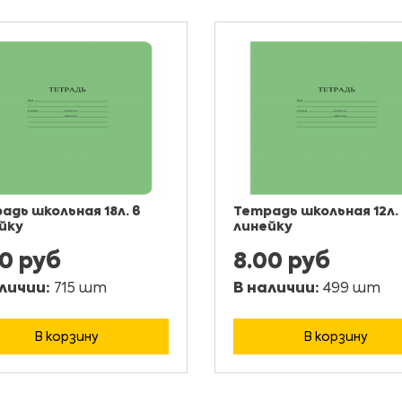
адь школьная 18л. в
Тетрадь школьная 12л.
йку
линейку
00 руб
8.00 руб
личии:
715 шт
В наличии:
499 шт
В корзину
В корзину