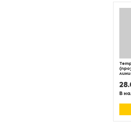
Тетр
(про
лини
28
В на