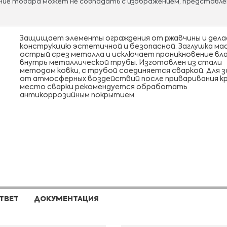
ание товара может не совпадать с изображением, представле
Защищает элементы ограждения от ржавчины и дел
конструкцию эстетичной и безопасной. Заглушка ма
острый срез металла и исключает проникновение вл
внутрь металлической трубы. Изготовлен из стали
методом ковки, с трубой соединяется сваркой. Для
от атмосферных воздействий после приваривания к
место сварки рекомендуется обработать
антикоррозийным покрытием.
ТВЕТ
ДОКУМЕНТАЦИЯ