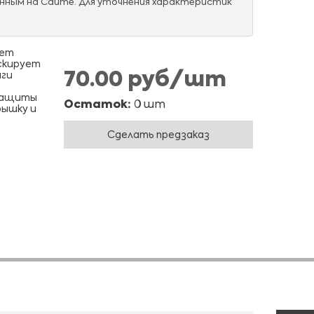
нным на Сайте. Для уточнения характеристик
ает
скирует
70.00 руб/шт
аги
 защиты
Остаток:
0 шт
рышку и
Сделать предзаказ