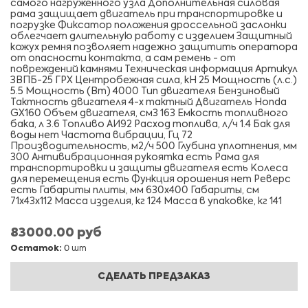
самого нагруженного узла Дополнительная силовая
рама защищает двигатель при транспортировке и
погрузке Фиксатор положения дроссельной заслонки
облегчает длительную работу с изделием Защитный
кожух ремня позволяет надежно защитить оператора
от опасности контакта, а сам ремень - от
повреждений камнями Техническая информация Артикул
ЗВПБ-25 ГРХ Центробежная сила, кН 25 Мощность (л.с.)
5.5 Мощность (Вт) 4000 Тип двигателя Бензиновый
Тактность двигателя 4-х тактный Двигатель Honda
GX160 Объем двигателя, см3 163 Емкость топливного
бака, л 3.6 Топливо АИ92 Расход топлива, л/ч 1.4 Бак для
воды нет Частота вибрации, Гц 72
Производительность, м2/ч 500 Глубина уплотнения, мм
300 Антивибрационная рукоятка есть Рама для
транспортировки и защиты двигателя есть Колеса
для перемещения есть Функция орошения нет Реверс
есть Габариты плиты, мм 630х400 Габариты, см
71x43x112 Масса изделия, кг 124 Масса в упаковке, кг 141
83000.00 руб
Остаток:
0 шт
СДЕЛАТЬ ПРЕДЗАКАЗ