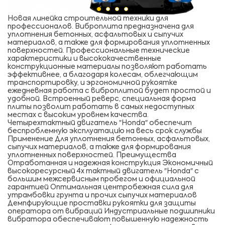
Новая линейка строительной техники для
профессионалов. Виброплита предназначена для
уплотнения бетонных, асфальтовых и сыпучих
материалов, а также для формирования уплотненных
поверхностей. Профессиональные технические
характеристики и высококачественные
конструкционные материалы позволяют работать
эффективнее, а благодаря колесам, облегчающим
транспортировку, и эргономичной рукоятке
ежедневная работа с виброплитой будет простой и
удобной. Встроенный реверс, специальная форма
плиты позволит работать в самых недоступных
местах с высоким уровнем качества.
Четырехтактный двигатель ″Honda″ обеспечит
беспроблемную эксплуатацию на весь срок службы
Применение Для уплотнения бетонных, асфальтовых,
сыпучих материалов, а также для формирования
уплотненных поверхностей. Преимущества
Отработанная и надежная конструкция Экономичный
высокоресурсный 4х тактный двигатель ″Honda″ с
большим межсервисным пробегом и официальной
гарантией Оптимальная центробежная сила для
утрамбовки грунта и прочих сыпучих материалов
Демпфирующие проставки рукоятки для защиты
оператора от вибраций Индустриальные подшипники
вибратора обеспечивают повышенную надежность