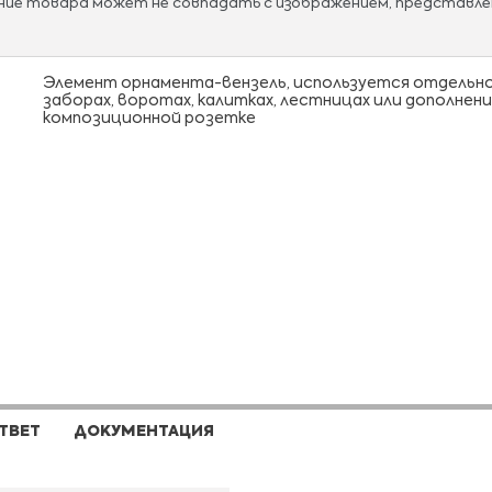
ание товара может не совпадать с изображением, представле
Элемент орнамента-вензель, используется отдельно
заборах, воротах, калитках, лестницах или дополнени
композиционной розетке
ТВЕТ
ДОКУМЕНТАЦИЯ