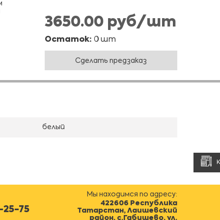
м
ы
3650.00 руб/шт
Остаток:
0 шт
Сделать предзаказ
белый
Мы находимся по адресу:
422606 Республика
0-25-75
Татарстан, Лаишевский
район, с.Габишево, ул.