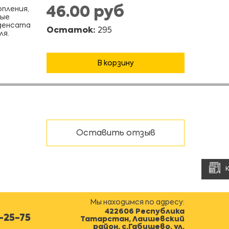
46.00 руб
пления,
ные
денсата
Остаток:
295
ля.
В корзину
Оставить отзыв
Мы находимся по адресу:
422606 Республика
0-25-75
Татарстан, Лаишевский
район, с.Габишево, ул.