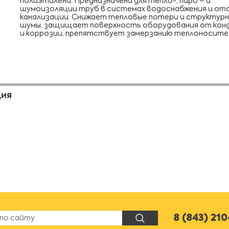
полиэтилена. Предназначена для тепло-, паро – и
шумоизоляции труб в системах водоснабжения и ото
канализации. Снижает тепловые потери и структур
шумы, защищает поверхность оборудования от кон
и коррозии, препятствует замерзанию теплоносите
ЦИЯ
8 (843) 21