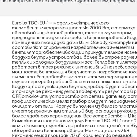
ание товара может не совпадать с изображением, представле
Eurolux TBC-EU-1 – модель электрического
тепловентилятора мощностью 2000 Вт, с термоза
световой индикацией работы, терморегулятором,
предназначенная для обогрева и вентилирования возд
помещениях площадью до 25 кв. м. Основу конструкци
составляют спиральный нагревательный элемент и
вентилятор, обеспечивающий принудительное нагн
воздуха внутрь устройства и более быстрое разме
теплых и холодных воздушных масс. Тепловентилятор
работает в трех режимах: интенсивный нагрев, сред
мощность, вентиляция без участия нагревательног
элемента. Устройство имеет систему термозащит
случае перегрева рабочей части или снижения поток
воздуха, поступающего внутрь, прибор будет обест
этом случае рекомендуется повернуть регулятор в 
OFF, отключить устройство от сети и дать ему ост
профилактических целях прибор следует периодичес
очищать от пыли. Корпус выполнен из белого пластик
имеет эргономичный стильный вид, оснащен ручкой д
более удобного перемещения. Вес устройства – 1,1 кг
Компактная и надежная модель Eurolux TBC-EU-1 подо
жилых комнат, служебных и рабочих помещений, тре
обогрева или вентилирования. Max мощность:2 кВ.
Рекомендуемая площадь:20 м². Количество режимов