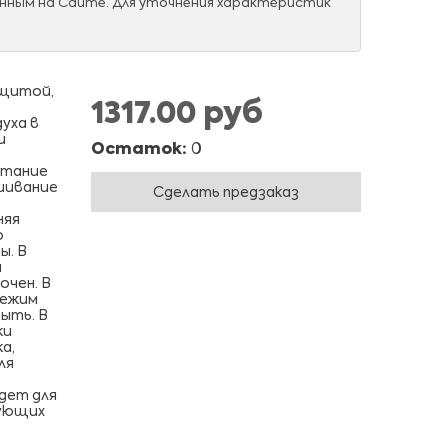
нным на Сайте. Для уточнения характеристик
щитой,
1317.00 руб
уха в
и
Остаток:
0
етание
шивание
Сделать предзаказ
няя
о
ы. В
а
очен. В
режим
ыть. В
ки
а,
ля
.
йдет для
бующих