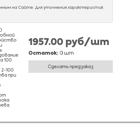
нным на Сайте. Для уточнения характеристик
0
добной
1957.00 руб/шт
ройство
и
ь
Остаток:
0 шт
дование
а 100
Сделать предзаказ
 2-100
тва при
м
 от
рока
ева.