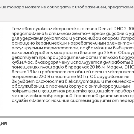
ание товара может не совпадать с изображением, представле
Тепловая пушка электрического типа Denzel DHC 2-10
представлена в стильном желто-черном дизайне с у
для удержания рукояткой и устойчивой опорой. Уст
оснащено керамическим нагревательным элементом 
регулируемым термостатом, позволяющим выбират
желаемый уровень мощности вплоть до 2 кВт. Обору
действует при производительности теплого воздух
куб.м/час, благодаря чему используется для работы в
помещениях площадью в пределах 20 кв.м. Модель DHC
весит 1.9 кг и работает от общей сети электричес
напряжении 220 B и частоте 50 Гц. Оборудование не
вызывает сложностей в эксплуатации и техническо
обслуживании, а прочный корпус с антикоррозийным
покрытием и защитная решетка защищают прибор
механических повреждений. Гарантией длительного с
службы является наличие системы защиты от перегр
ЦИЯ