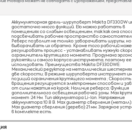
ание товара может не совпадать с изображением, представле
Аккумуляторная дрель-шуруповерт Makita DF330DW 
достаточно много функций. Ею можно работать в
помещениях со слабым освещением, так как она спос
подсвечивать рабочее пространство самостоятел
Реверс позволит не только заворачивать шурупы, но
выворачивать их обратно. Кроме того рабочий мож
регулировать процесс - устанавливать нужную скор
ограничитель крутящего момента. Продумана эргон
рукоятки и самого корпуса инструмента, поэтому ее
использовать. Преимущества Makita DF330DWE:
Механический редуктор на металлических шестерня
две скорости; В режиме шуруповерта инструмент им
позиций ограничения крутящего момента ; Скорость
вращения регулируется электронным способом и за
от силы нажатия на курок; Наличие реверса; Функция
дополнительного освещения рабочей зоны. Max кру
момент :24 Нм. Тип аккумулятора:Li-Ion. Напряжение
аккумулятора:10.8 В. Max диаметр сверления (металл):
Мах диаметр сверления (дерево):21 мм. Зарядное ус
в комплекте:есть.
ЦИЯ