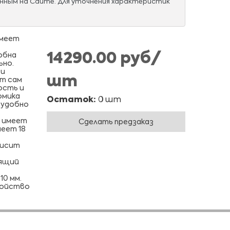
нным на Сайте. Для уточнения характеристик
имеет
14290.00 руб/
обна
ьно.
 и
шт
ет сам
ость и
омика
Остаток:
0 шт
 удобно
х имеет
Сделать предзаказ
еет 18
висит
тящий
10 мм.
тройство