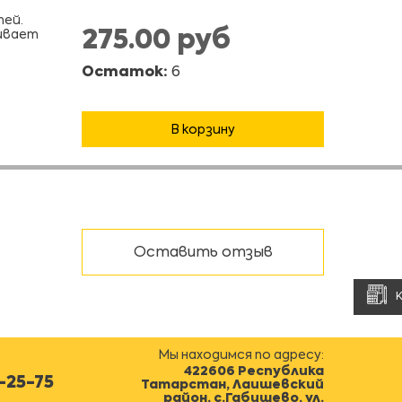
тей.
275.00 руб
чивает
Остаток:
6
В корзину
Оставить отзыв
Мы находимся по адресу:
422606 Республика
0-25-75
Татарстан, Лаишевский
район, с.Габишево, ул.