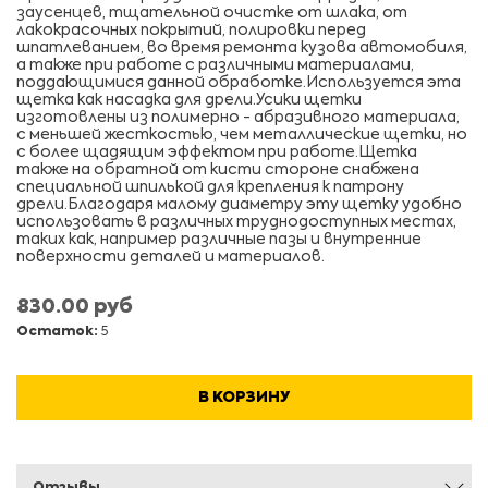
заусенцев, тщательной очистке от шлака, от
лакокрасочных покрытий, полировки перед
шпатлеванием, во время ремонта кузова автомобиля,
а также при работе с различными материалами,
поддающимися данной обработке.Используется эта
щетка как насадка для дрели.Усики щетки
изготовлены из полимерно - абразивного материала,
с меньшей жесткостью, чем металлические щетки, но
с более щадящим эффектом при работе.Щетка
также на обратной от кисти стороне снабжена
специальной шпилькой для крепления к патрону
дрели.Благодаря малому диаметру эту щетку удобно
использовать в различных труднодоступных местах,
таких как, например различные пазы и внутренние
поверхности деталей и материалов.
830.00 руб
Остаток:
5
В КОРЗИНУ