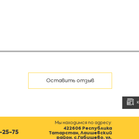
Оставить отзыв
Мы находимся по адресу:
422606 Республика
0-25-75
Татарстан, Лаишевский
район, с.Габишево, ул.