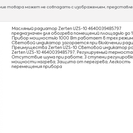
ание товара может не совпадать с изображением, представле
Масляный радиатор Zerten UZS-10 4640039485797
предназначен для обогрева помещений площадью до 1
Прибор мощностью 1000 Вт работает в трех режим
Световой индикатор загорается при включении рад
Преимущества Zerten UZS-10 Световой индикатор 
Zerten UZS-10 4640039485797; Регулируемый термоста
Отсутствие шума при работе; 3 ступени регулировк
мощности нагрева; Защита от перегрева; Легкость
перемещения прибора