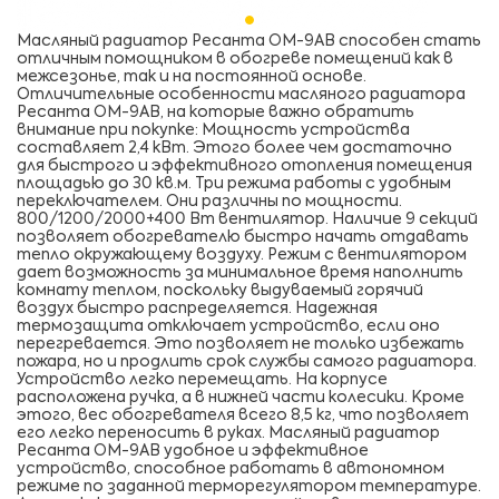
Масляный радиатор Ресанта ОМ-9АВ способен стать
отличным помощником в обогреве помещений как в
межсезонье, так и на постоянной основе.
Отличительные особенности масляного радиатора
Ресанта ОМ-9АВ, на которые важно обратить
внимание при покупке: Мощность устройства
составляет 2,4 кВт. Этого более чем достаточно
для быстрого и эффективного отопления помещения
площадью до 30 кв.м. Три режима работы с удобным
переключателем. Они различны по мощности.
800/1200/2000+400 Вт вентилятор. Наличие 9 секций
позволяет обогревателю быстро начать отдавать
тепло окружающему воздуху. Режим с вентилятором
дает возможность за минимальное время наполнить
комнату теплом, поскольку выдуваемый горячий
воздух быстро распределяется. Надежная
термозащита отключает устройство, если оно
перегревается. Это позволяет не только избежать
пожара, но и продлить срок службы самого радиатора.
Устройство легко перемещать. На корпусе
расположена ручка, а в нижней части колесики. Кроме
этого, вес обогревателя всего 8,5 кг, что позволяет
его легко переносить в руках. Масляный радиатор
Ресанта ОМ-9АВ удобное и эффективное
устройство, способное работать в автономном
режиме по заданной терморегулятором температуре.