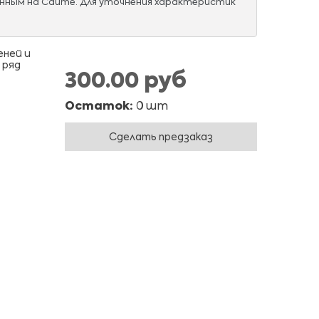
нным на Сайте. Для уточнения характеристик
еней и
 ряд
300.00 руб
Остаток:
0 шт
Сделать предзаказ