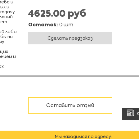
рева и
ых и
4625.00 руб
тдачу,
льный
яет
Остаток:
0 шт
ой либо
бы на
Сделать предзаказ
му
щих
ением и
х.
Оставить отзыв
Мы находимся по адресу: