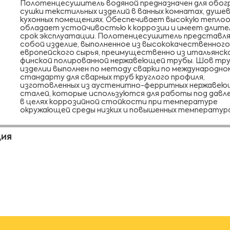
Полотенцесушитель водяной предназначен для обог
сушки текстильных изделий в ванных комнатах, душев
кухонных помещениях. Обеспечивает высокую теплоо
обладает устойчивостью к коррозии и имеет длите
срок эксплуатации. Полотенцесушитель представл
собой изделие, выполненное из высококачественного
европейского сырья, преимущественно из итальянск
финской полированной нержавеющей трубы. Шов тру
изделии выполнен по методу сварки по международно
стандарту для сварных труб круглого профиля,
изготовленных из аустенитно-ферритных нержавею
сталей, которые используются для работы под давл
в целях коррозийной стойкости при температуре
окружающей среды низких и повышенных температура
ЦИЯ