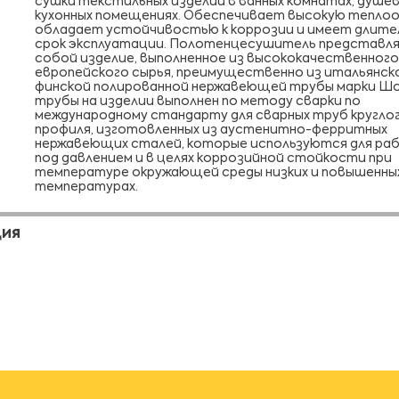
сушки текстильных изделий в ванных комнатах, душев
кухонных помещениях. Обеспечивает высокую теплоо
обладает устойчивостью к коррозии и имеет длите
срок эксплуатации. Полотенцесушитель представл
собой изделие, выполненное из высококачественного
европейского сырья, преимущественно из итальянск
финской полированной нержавеющей трубы марки Ш
трубы на изделии выполнен по методу сварки по
международному стандарту для сварных труб кругло
профиля, изготовленных из аустенитно-ферритных
нержавеющих сталей, которые используются для ра
под давлением и в целях коррозийной стойкости при
температуре окружающей среды низких и повышенны
температурах.
ЦИЯ