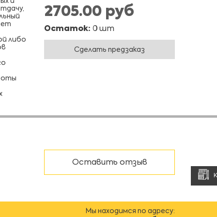
ых и
2705.00 руб
тдачу,
льный
яет
Остаток:
0 шт
ой либо
ов
Сделать предзаказ
го
боты
х
Оставить отзыв
Мы находимся по адресу: