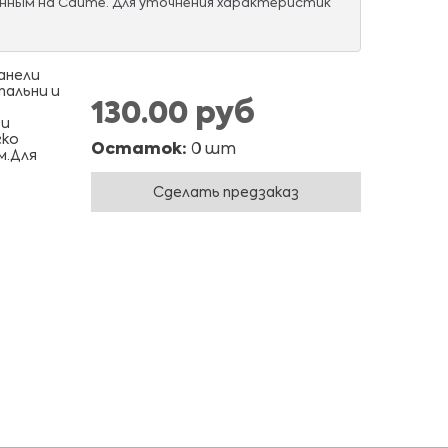
нным на Сайте. Для уточнения характеристик
анели
пальни и
130.00 руб
 и
гко
Остаток:
0 шт
м.Для
Сделать предзаказ