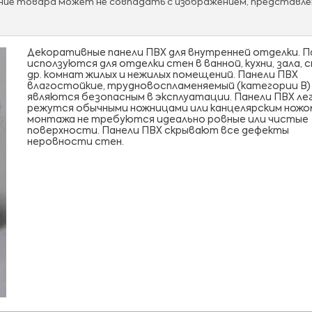
ание товара может не совпадать с изображением, представле
Декоративные панели ПВХ для внутренней отделки. П
исползуются для отделки стен в ванной, кухни, зала, с
др. комнат жилых и нежилых помещений. Панели ПВХ
влагостойкие, трудновоспламеняемый (категории В)
являются безопасным в эксплуатации. Панели ПВХ ле
режутся обычными ножницами или канцелярским ножо
монтажа не требуются идеально ровные или чистые
поверхности. Панели ПВХ скрывают все дефекты
неровности стен.