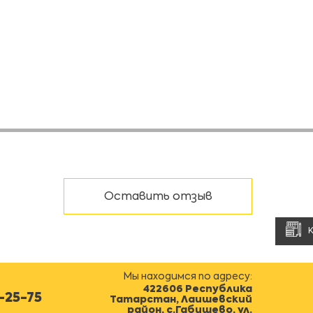
Оставить отзыв
Мы находимся по адресу:
422606 Республика
0-25-75
Татарстан, Лаишевский
район, с.Габишево, ул.