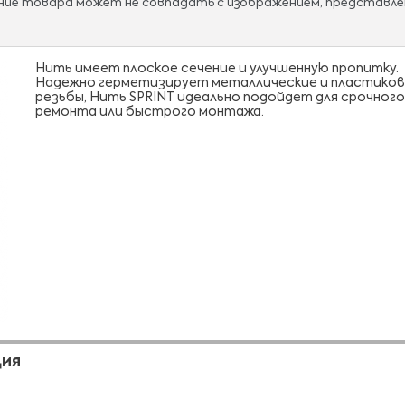
ание товара может не совпадать с изображением, представле
Нить имеет плоское сечение и улучшенную пропитку.
Надежно герметизирует металлические и пластико
резьбы, Нить SPRINT идеально подойдет для срочного
ремонта или быстрого монтажа.
ЦИЯ