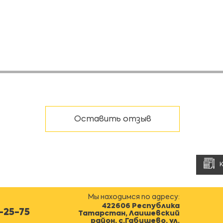
Оставить отзыв
Мы находимся по адресу:
422606 Республика
0-25-75
Татарстан, Лаишевский
район, с.Габишево, ул.