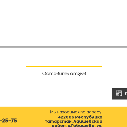
Оставить отзыв
Мы находимся по адресу:
422606 Республика
0-25-75
Татарстан, Лаишевский
район, с.Габишево, ул.