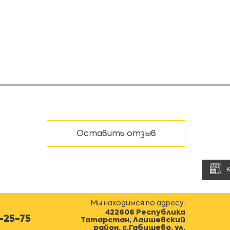
Оставить отзыв
Мы находимся по адресу:
422606 Республика
0-25-75
Татарстан, Лаишевский
район, с.Габишево, ул.