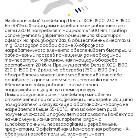
Электрический конвектор Denzel XCE-1500, 230 В, 1500
Вт 98116 с Х-образным нагревателем работает от
сети 230 В, потребляет мощность 1500 Вт. Прибор
используется в закрытых помещениях: квартирах,
офисах, на производствах, в общественных местах и
т.д. Благодаря особой форме X-образного
нагревательного элемента обеспечивает быстрый и
равномерный прогрев помещения до необходимой
температуры. Максимальная площадь обогрева
составляет 20 кв.м. Преимущества Denzel XCE-1500
230 В, 1500 Вт 2 режима обогрева (750 и 1500 Вт) -
обогреватель может использоваться в качестве
основного и дополнительного источника тепла.
Автоматическая работа - термостат
поддерживает заданную температуру.
Пожаробезопасность - конвектор мгновенно
отключается при опрокидывании и перегреве. Защита
пользователя и окружающей обстановки - корпус не
нагревается выше 55-60°C, что исключает риск
получения ожогов и позволяет располагать конвектор
на линолеуме, ламинате, паркете, рядом с
гипсокартонными перегородками и деревянными
предметами. Эффективная и комфортная работа - Х-
образный нагревательный элемент имеет