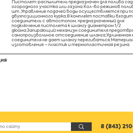
Пистолет-распылитель предназначен для полива са
огородного участка или газона.Кол-во режимов полив
шт.;Управление подачей воды осуществляется при 
двухпозиционного курка;В комплект поставки входит
соединитель с автостопом, предназначенный для
подключения пистолета к шлангу диаметром 1/2
дюйма;Запирающий механизм соединителя предотв
самопроизвольное отсоединение шланга;Удлиненная
соединителя не дает шлангу перегибаться;Материа
изготовления – пластик и термопластичная резина.
ЦИЯ
8 (843) 21