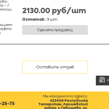
дово-
а – 7
2130.00 руб/шт
помощи
Остаток:
0 шт
ращает
 муфта
Сделать предзаказ
л
Оставить отзыв
Мы находимся по адресу:
422606 Республика
0-25-75
Татарстан, Лаишевский
район, с.Габишево, ул.