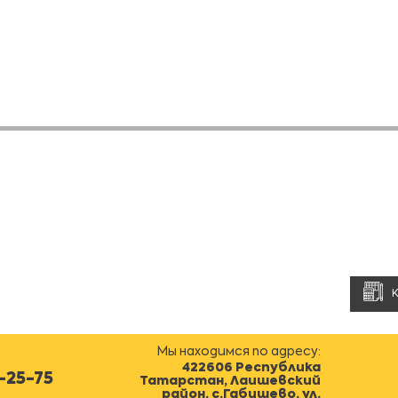
Мы находимся по адресу:
422606 Республика
0-25-75
Татарстан, Лаишевский
район, с.Габишево, ул.