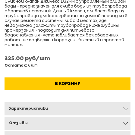
Сливной клапан Джилекс D32мм с управляемым сливом
воды - предназначен для слива воды из трубопровода
обратнов источник. Данный клапан, сливает воду из
трубопровода для консервации на зимний период ли в
случае ремонта системы, либо в местах, где
невозможно заложить трубопровод ниже глубины
промерзания. -подходит для питьевого
водоснабжения -устанавливается без сварочных
работ -не подвержен коррозии -быстный и простой
монтаж
325.00 руб/шт
Остаток:
6 шт
В КОРЗИНУ
Характеристики
Отзывы