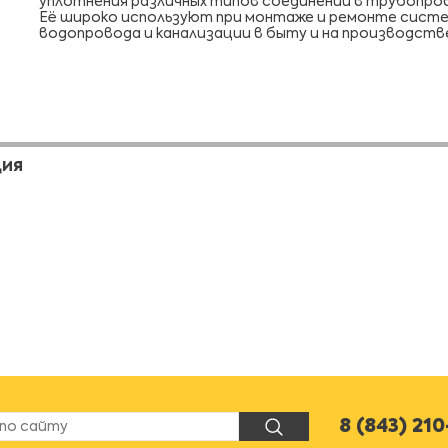
уплотнения различных типов соединений в трубопро
Её широко используют при монтаже и ремонте сист
водопровода и канализации в быту и на производств
ЦИЯ
8 (843) 21