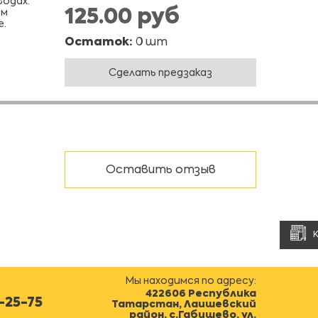
водах.
125.00 руб
ем
е.
Остаток:
0 шт
Сделать предзаказ
Оставить отзыв
Мы находимся по адресу:
422606 Республика
0-25-75
Татарстан, Лаишевский
район, с.Габишево, ул.