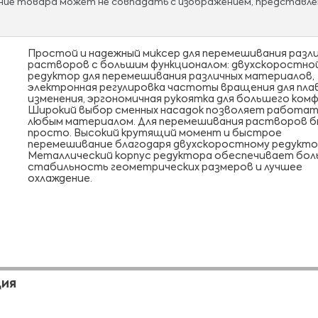
ание товара может не совпадать с изображением, представле
Простой и надежный миксер для перемешивания разл
растворов с большим функционалом: двухскоростно
редуктор для перемешивания различных материалов,
электронная регулировка частоты вращения для пла
изменения, эргономичная рукоятка для большего ком
Широкий выбор сменных насадок позволяет работат
любым материалом. Для перемешивания растворов 
просто. Высокий крутящий момент и быстрое
перемешивание благодаря двухскоростному редукто
Металлический корпус редуктора обеспечивает бо
стабильность геометрических размеров и лучшее
охлаждение.
ЦИЯ