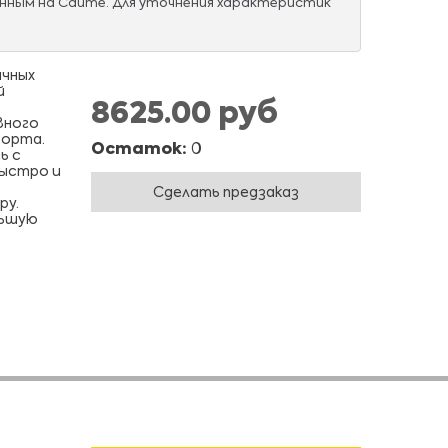
нным на Сайте. Для уточнения характеристик
ичных
й
8625.00 руб
вного
форта.
Остаток:
0
ь с
быстро и
Сделать предзаказ
ру.
льшую