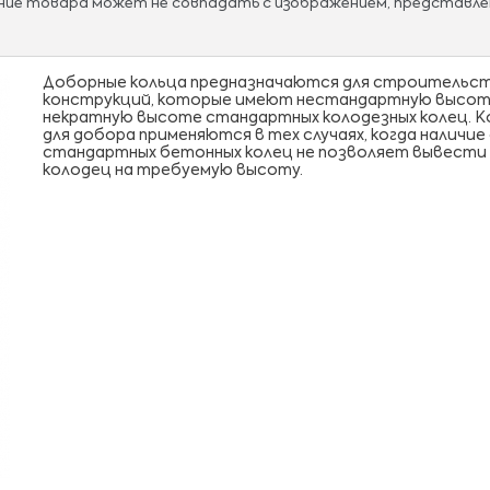
ание товара может не совпадать с изображением, представле
Доборные кольца предназначаются для строительс
конструкций, которые имеют нестандартную высот
некратную высоте стандартных колодезных колец. К
для добора применяются в тех случаях, когда наличие
стандартных бетонных колец не позволяет вывести
колодец на требуемую высоту.