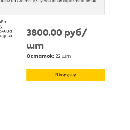
нным на Сайте. Для уточнения характеристик
тва
у,
3800.00 руб/
ольца
 одних
шт
Остаток:
22 шт
В корзину