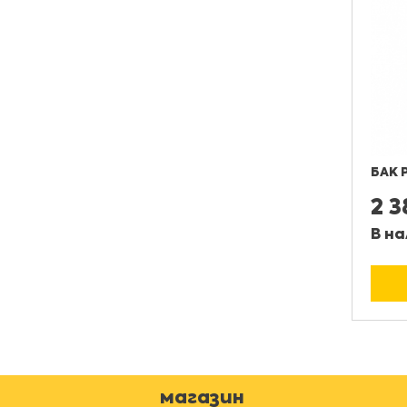
БАК 
2 
В на
магазин