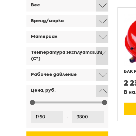
Вес
Бренд/марка
Материал
Температура эксплуатации
(С*)
БАК 
Рабочее давление
2 
Цена, руб.
В на
-