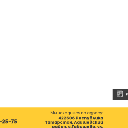
Мы находимся по адресу:
422606 Республика
0-25-75
Татарстан, Лаишевский
район, с.Габишево, ул.